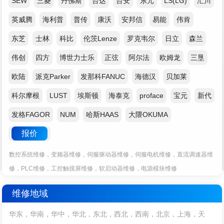
SEW
三菱
丹佛斯
台达
台安
东元
LS(LG)
汇川
英威腾
海利普
普传
康沃
安邦信
易能
伟肯
东芝
士林
科比
伦茨Lenze
罗克韦尔
日立
森兰
伟创
四方
博世力士乐
正弦
阿尔法
欧姆龙
三垦
欧陆
派克Parker
发那科FANUC
海德汉
贝加莱
科尔摩根
LUST
埃斯顿
海泰克
proface
宝元
新代
发格FAGOR
NUM
哈斯HAAS
大隈OKUMA
报价
数控系统维修，变频器维修，伺服驱动器维修，伺服电机维修，直流调速器维
修，PLC维修，工控触摸屏维修，软启动器维修，电源模块维修
维修地域
华东，华南，华中，华北，东北，西北，西南，北京，上海，天