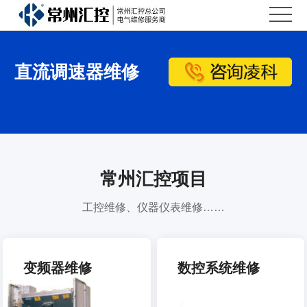
汇
控
汇
直流调速器维修
首
控
维
页
简
修
维
介
中
修
新
心
案
闻
联
常州汇控项目
例
资
系
工控维修、仪器仪表维修……
讯
汇
控
变频器维修
数控系统维修