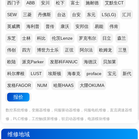
西门子
ABB
安川
松下
富士
施耐德
艾默生CT
SEW
三菱
丹佛斯
台达
台安
东元
LS(LG)
汇川
英威腾
海利普
普传
康沃
安邦信
易能
伟肯
东芝
士林
科比
伦茨Lenze
罗克韦尔
日立
森兰
伟创
四方
博世力士乐
正弦
阿尔法
欧姆龙
三垦
欧陆
派克Parker
发那科FANUC
海德汉
贝加莱
科尔摩根
LUST
埃斯顿
海泰克
proface
宝元
新代
发格FAGOR
NUM
哈斯HAAS
大隈OKUMA
报价
数控系统维修，变频器维修，伺服驱动器维修，伺服电机维修，直流调速器维
修，PLC维修，工控触摸屏维修，软启动器维修，电源模块维修
维修地域