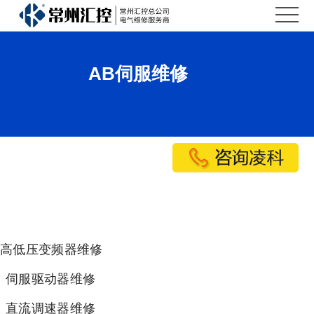
汇
控
汇
AB伺服维修
首
控
维
页
简
修
维
介
中
修
新
心
案
闻
联
例
资
系
讯
汇
高低压变频器维修
控
伺服驱动器维修
直流调速器维修