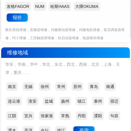
发格FAGOR
NUM
哈斯HAAS
大隈OKUMA
报价
数控系统维修，变频器维修，伺服驱动器维修，伺服电机维修，直流调速器维
修，PLC维修，工控触摸屏维修，软启动器维修，电源模块维修
维修地域
华东，华南，华中，华北，东北，西北，西南，北京，上海，天
津，重庆……
南京
无锡
徐州
常州
苏州
青岛
南通
连云港
淮安
盐城
扬州
镇江
泰州
宿迁
江阴
宜兴
张家港
常熟
丹阳
溧阳
句容
咨询
溧水
高淳
金坛
靖江