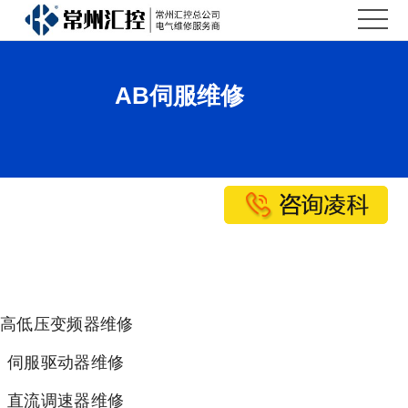
汇
控
汇
AB伺服维修
首
控
维
页
简
修
维
介
中
修
新
心
案
闻
联
例
资
系
讯
汇
高低压变频器维修
控
伺服驱动器维修
直流调速器维修