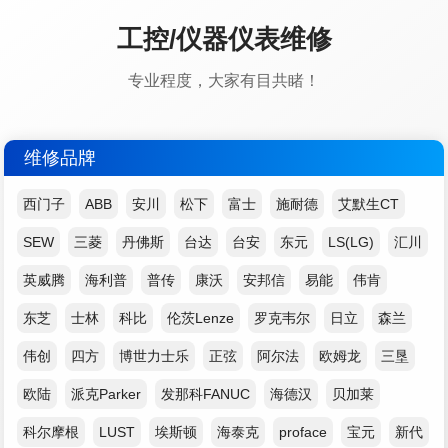
工控/仪器仪表维修
专业程度，大家有目共睹！
维修品牌
西门子
ABB
安川
松下
富士
施耐德
艾默生CT
SEW
三菱
丹佛斯
台达
台安
东元
LS(LG)
汇川
英威腾
海利普
普传
康沃
安邦信
易能
伟肯
东芝
士林
科比
伦茨Lenze
罗克韦尔
日立
森兰
伟创
四方
博世力士乐
正弦
阿尔法
欧姆龙
三垦
欧陆
派克Parker
发那科FANUC
海德汉
贝加莱
科尔摩根
LUST
埃斯顿
海泰克
proface
宝元
新代